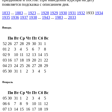
появляется подсказка с описанием дня.
1833
...
1883
...
1923
...
1928
1929
1930
1931
1932
1933
1934
1935
1936
1937
1938
...
1943
...
1983
...
2033
Январь
Пн
Вт
Ср
Чт
Пт
Сб
Вс
52
26
27
28
29
30
31
1
01
2
3
4
5
6
7
8
02
9
10
11
12
13
14
15
03
16
17
18
19
20
21
22
04
23
24
25
26
27
28
29
05
30
31
1
2
3
4
5
Февраль
Пн
Вт
Ср
Чт
Пт
Сб
Вс
05
30
31
1
2
3
4
5
06
6
7
8
9
10
11
12
07
13
14
15
16
17
18
19