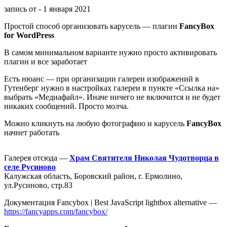
запись от - 1 января 2021
Простой способ организовать карусель — плагин
FancyBox
for WordPress
В самом минимальном варианте нужно просто активировать
плагин и все заработает
Есть нюанс — при организации галереи изображений в
Гутенберг нужно в настройках галереи в пункте «Ссылка на»
выбрать «Медиафайл». Иначе ничего не включится и не будет
никаких сообщений. Просто молча.
Можно кликнуть на любую фотографию и карусель
FancyBox
начнет работать
Галерея отсюда —
Храм Святителя Николая Чудотворца в
селе Русиново
Калужская область, Боровский район, г. Ермолино,
ул.Русиново, стр.83
Документация Fancybox | Best JavaScript lightbox alternative —
https://fancyapps.com/fancybox/